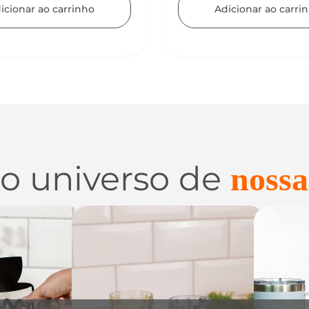
icionar ao carrinho
 o universo de
nossa
 e
Utilidades de
C
zação
Vidro