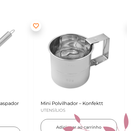
ektt
Kit para Copos de Massa 2 peças
– Konfektt
UTENSÍLIOS
nho