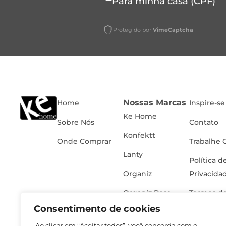
Para minha casa (CPF)
Protegido por
VimeCaptcha
Nossas Marcas
Home
Inspire-se
Ke Home
Sobre Nós
Contato
Konfektt
Onde Comprar
Trabalhe 
Lanty
Política d
Organiz
Privacida
Organiz Rosa
Termos de
Consentimento de cookies
Ao clicar em “Aceitar todos”, você concorda com o