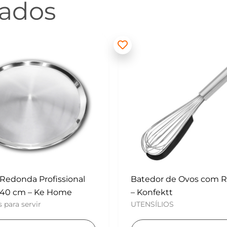
nados
 de Ovos com Raspador
Mini Polvilhador – Konf
UTENSÍLIOS
tt
OS
Adicionar ao carri