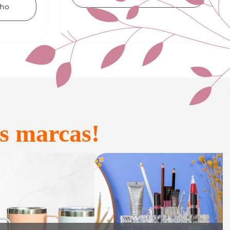
Adicionar ao carrinho
s marcas!
onfeitaria e
Acessórios
Presente
inteligentes