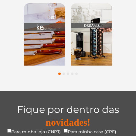
os
Utensílios do
Casa e
Utilidad
tes
Lar
Organização
Vidr
1
2
3
4
5
Fique por dentro das
novidades!
Para minha loja (CNPJ)
Para minha casa (CPF)