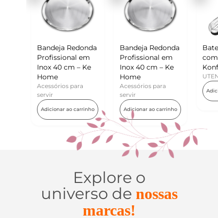
eja Redonda
Bandeja Redonda
Batedor de Ovos
ssional em
Profissional em
com Raspador –
40 cm – Ke
Inox 40 cm – Ke
Konfektt
e
Home
UTENSÍLIOS
rios para
Acessórios para
Adicionar ao carrinho
servir
nar ao carrinho
Adicionar ao carrinho
Explore o
universo de
nossas
marcas!