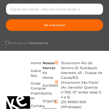
Se inscrever
Protegido por
VimeCaptcha
Home
Nossas
Showroom Rio de
Marcas
Janeiro (R. Eustáquio
Sobre
Ke
Azevedo, 45 - Duque de
Nós
Home
Caxias/RJ)
Showroom São Paulo
Onde
Konfektt
(Av. Senador Queirós
Comprar
nº305, 10º andar salas 3,
Inspire-
Lanty
4 e 5)
se
Organiz
(21) 99560-1610
Contato
(Whatsapp)
Organiz