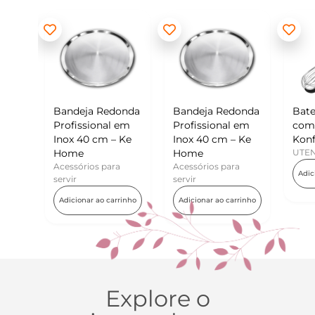
eja Redonda
Bandeja Redonda
Batedor de Ovos
ssional em
Profissional em
com Raspador –
40 cm – Ke
Inox 40 cm – Ke
Konfektt
e
Home
UTENSÍLIOS
rios para
Acessórios para
Adicionar ao carrinho
servir
nar ao carrinho
Adicionar ao carrinho
Explore o