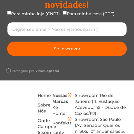
novidades!
Para minha loja (CNPJ)
Para minha casa (CPF)
Se inscrever
Protegido por
VimeCaptcha
Home
Nossas
Showroom Rio de
Marcas
Janeiro (R. Eustáquio
Sobre
Ke
Azevedo, 45 - Duque de
Nós
Home
Caxias/RJ)
Showroom São Paulo
Onde
Konfektt
(Av. Senador Queirós
Comprar
nº305, 10º andar salas 3,
Inspire-
Lanty