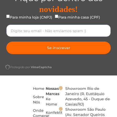
novidades!
Para minha loja (CNPJ)
Para minha casa (CPF)
Se inscrever
Protegido por
VimeCaptcha
Home
Nossas
Showroom Rio de
Marcas
Janeiro (R. Eustáquio
Sobre
Ke
Azevedo, 45 - Duque de
Nós
Home
Caxias/RJ)
Showroom São Paulo
Onde
Konfektt
(Av. Senador Queirós
Comprar