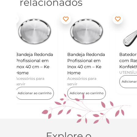
relacionados
edonda
Bandeja Redonda
Batedor de Ovos
Mi
l em
Profissional em
com Raspador –
Ko
 – Ke
Inox 40 cm – Ke
Konfektt
UT
Home
UTENSÍLIOS
Ad
ara
Acessórios para
Adicionar ao carrinho
servir
carrinho
Adicionar ao carrinho
Explore o