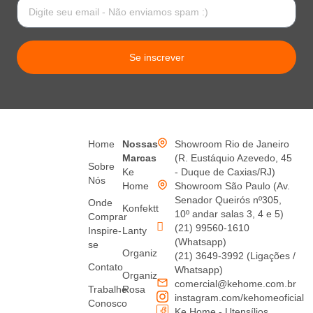
Se inscrever
Home
Nossas
Showroom Rio de Janeiro
Marcas
(R. Eustáquio Azevedo, 45
Sobre
Ke
- Duque de Caxias/RJ)
Nós
Home
Showroom São Paulo (Av.
Senador Queirós nº305,
Onde
Konfektt
10º andar salas 3, 4 e 5)
Comprar
(21) 99560-1610
Inspire-
Lanty
(Whatsapp)
se
Organiz
(21) 3649-3992 (Ligações /
Contato
Whatsapp)
Organiz
comercial@kehome.com.br
Trabalhe
Rosa
instagram.com/kehomeoficial
Conosco
Ke Home - Utensílios