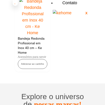
Contato
X
Bandeja Redonda
Profissional em
Inox 40 cm – Ke
Home
Acessórios para servir
Adicionar ao carrinho
Explore o universo
de
nossas marcas!