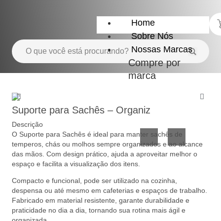
Home
Sobre Nós
Nossas Marcas
Compre por
marca
Utensílios
Casa
do
e
Suporte para Sachês – Organiz
Lar
Organização
Descrição
O Suporte para Sachês é ideal para manter sachês de
temperos, chás ou molhos sempre organizados e ao alcance
das mãos. Com design prático, ajuda a aproveitar melhor o
espaço e facilita a visualização dos itens.
Compacto e funcional, pode ser utilizado na cozinha,
despensa ou até mesmo em cafeterias e espaços de trabalho.
Fabricado em material resistente, garante durabilidade e
Utilidades
Confeitaria
praticidade no dia a dia, tornando sua rotina mais ágil e
de
e
organizada.