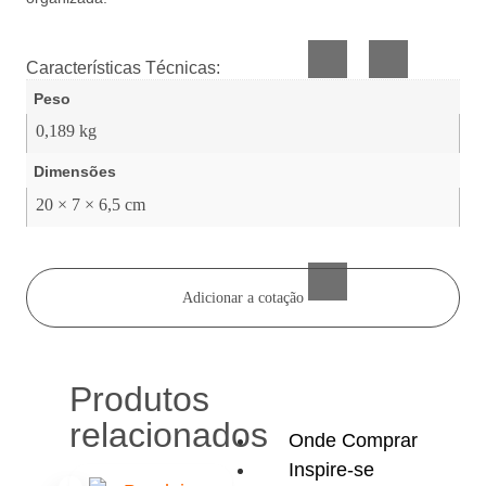
Vidro
Presente
Características Técnicas:
Peso
0,189 kg
Dimensões
20 × 7 × 6,5 cm
Acessórios
inteligentes
Adicionar a cotação
Produtos
relacionados
Onde Comprar
Inspire-se