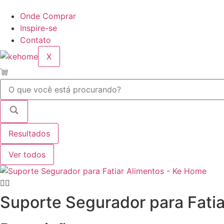
Onde Comprar
Inspire-se
Contato
X
Pesquisar
...
Resultados
Ver todos
Suporte Segurador para Fati