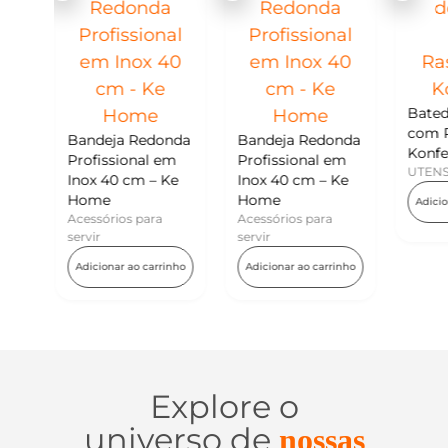
M
Batedor de Ovos
K
com Raspador –
Redonda
Bandeja Redonda
U
Konfektt
nal em
Profissional em
UTENSÍLIOS
m – Ke
Inox 40 cm – Ke
Home
Adicionar ao carrinho
para
Acessórios para
servir
o carrinho
Adicionar ao carrinho
Explore o
universo de
nossas