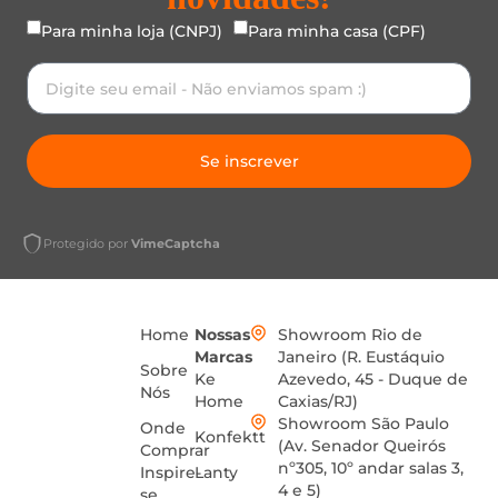
Para minha loja (CNPJ)
Para minha casa (CPF)
Se inscrever
Protegido por
VimeCaptcha
Home
Nossas
Showroom Rio de
Marcas
Janeiro (R. Eustáquio
Sobre
Ke
Azevedo, 45 - Duque de
Nós
Home
Caxias/RJ)
Showroom São Paulo
Onde
Konfektt
(Av. Senador Queirós
Comprar
nº305, 10º andar salas 3,
Inspire-
Lanty
4 e 5)
se