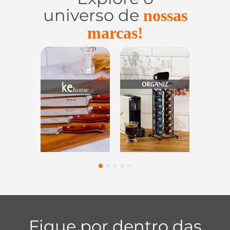
universo de
nossas
marcas!
Utensílios do
Casa e
Utilidades de
Lar
Organização
Vidro
1
2
3
4
5
Fique por dentro das