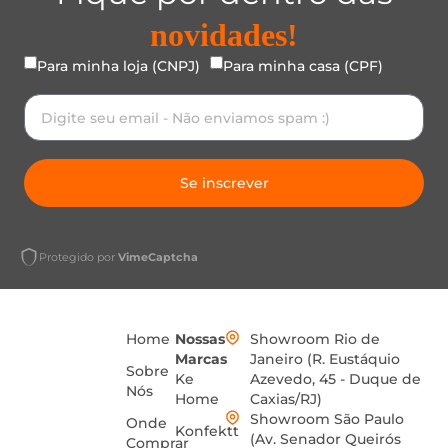
novidades!
Para minha loja (CNPJ)
Para minha casa (CPF)
Se inscrever
Protegido por
VimeCaptcha
Home
Nossas
Showroom Rio de
Marcas
Janeiro (R. Eustáquio
Sobre
Ke
Azevedo, 45 - Duque de
Nós
Home
Caxias/RJ)
Showroom São Paulo
Onde
Konfektt
(Av. Senador Queirós
Comprar