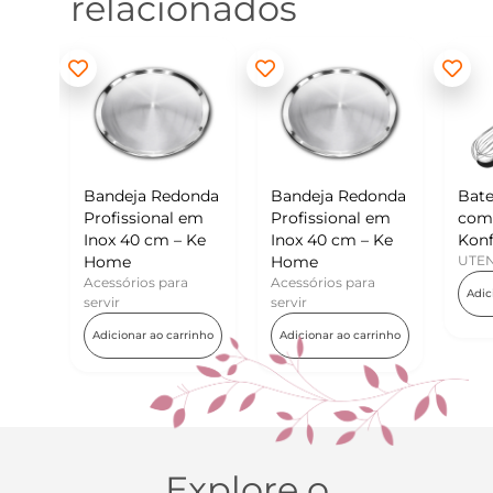
relacionados
edonda
Bandeja Redonda
Batedor de Ovos
M
al em
Profissional em
com Raspador –
K
 – Ke
Inox 40 cm – Ke
Konfektt
U
Home
UTENSÍLIOS
para
Acessórios para
Adicionar ao carrinho
servir
 carrinho
Adicionar ao carrinho
Explore o