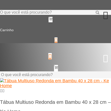
Ir
para
o
Pesquisar
conteúdo
...
Carrinho
Pesquisar
...
Tábua Multiuso Redonda em Bambu 40 x 28 cm –