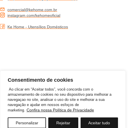
comercial@kehome.com.br
instagram.com/kehomeoficial
Ke Home - Utensílios Domésticos
Consentimento de cookies
Ao clicar em “Aceitar todos”, você concorda com o
armazenamento de cookies no seu dispositivo para melhorar a
navegaçao no site, analisar o uso do site e melhorar a sua
Desenvolvido por
navegação e ajudar em nossos esfoços de
Confira nossa Política de Privacidade
marketing.
©2026 KEHOME COMERCIO DE ARTIGOS DE BAZAR LTDA – Todos Direitos Reservados | CNPJ: 12.571.333/0001-50
Personalizar
Rejeitar
Aceitar tudo