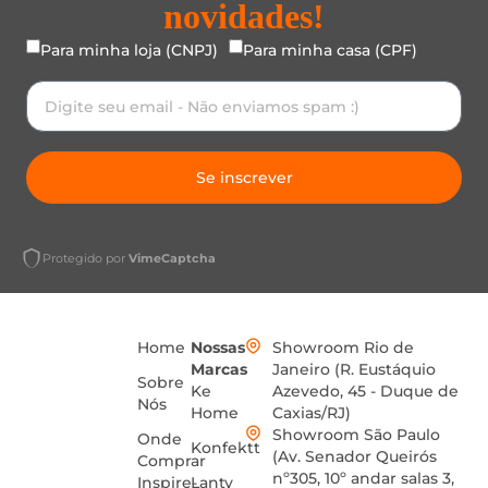
novidades!
Para minha loja (CNPJ)
Para minha casa (CPF)
Se inscrever
Protegido por
VimeCaptcha
Home
Nossas
Showroom Rio de
Marcas
Janeiro (R. Eustáquio
Sobre
Ke
Azevedo, 45 - Duque de
Nós
Home
Caxias/RJ)
Showroom São Paulo
Onde
Konfektt
(Av. Senador Queirós
Comprar
nº305, 10º andar salas 3,
Inspire-
Lanty