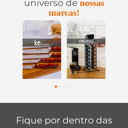
universo de
nossas
marcas!
Utensílios do
Casa e
Utilidades de
Lar
Organização
Vidro
1
2
3
4
5
Fique por dentro das