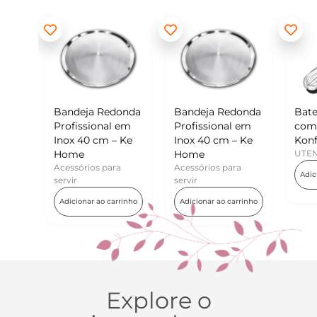
Redonda
Bandeja Redonda
Batedor de Ovos
M
nal em
Profissional em
com Raspador –
K
m – Ke
Inox 40 cm – Ke
Konfektt
U
Home
UTENSÍLIOS
para
Acessórios para
Adicionar ao carrinho
servir
o carrinho
Adicionar ao carrinho
Explore o