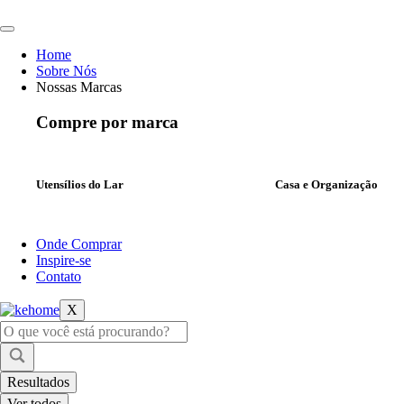
Ir
para
o
Home
conteúdo
Sobre Nós
Nossas Marcas
Compre por marca
Utensílios do Lar
Casa e Organização
Onde Comprar
Inspire-se
Contato
X
Pesquisar
...
Resultados
Ver todos