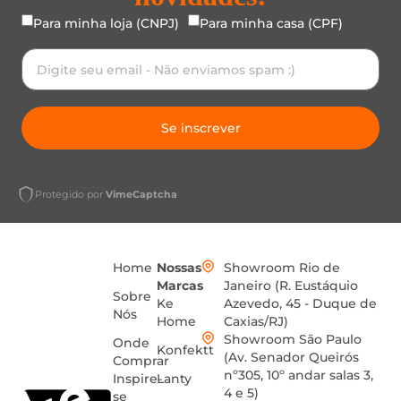
Para minha loja (CNPJ)
Para minha casa (CPF)
Se inscrever
Protegido por
VimeCaptcha
Home
Nossas
Showroom Rio de
Marcas
Janeiro (R. Eustáquio
Sobre
Ke
Azevedo, 45 - Duque de
Nós
Home
Caxias/RJ)
Showroom São Paulo
Onde
Konfektt
(Av. Senador Queirós
Comprar
nº305, 10º andar salas 3,
Inspire-
Lanty
4 e 5)
se