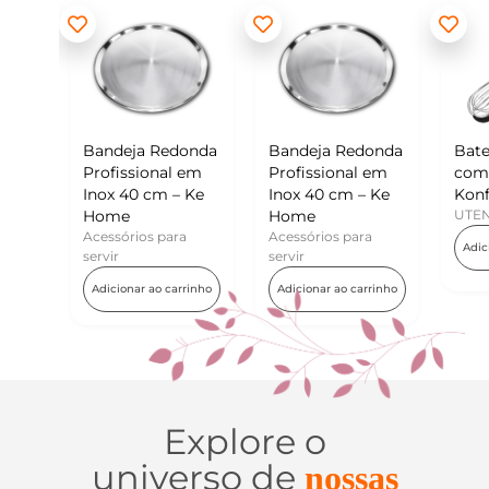
ndeja Redonda
Bandeja Redonda
Batedor de Ovos
fissional em
Profissional em
com Raspador –
ox 40 cm – Ke
Inox 40 cm – Ke
Konfektt
me
Home
UTENSÍLIOS
ssórios para
Acessórios para
Adicionar ao carrinho
vir
servir
icionar ao carrinho
Adicionar ao carrinho
Explore o
universo de
nossas