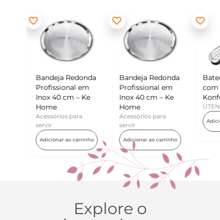
Redonda
Bandeja Redonda
Batedor de Ovos
nal em
Profissional em
com Raspador –
cm – Ke
Inox 40 cm – Ke
Konfektt
Home
UTENSÍLIOS
 para
Acessórios para
Adicionar ao carrinho
servir
o carrinho
Adicionar ao carrinho
Explore o