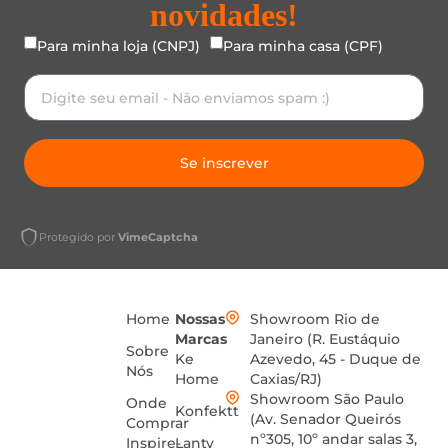
novidades!
Para minha loja (CNPJ)
Para minha casa (CPF)
Se inscrever
Protegido por
VimeCaptcha
Home
Nossas
Showroom Rio de
Marcas
Janeiro (R. Eustáquio
Sobre
Ke
Azevedo, 45 - Duque de
Nós
Home
Caxias/RJ)
Showroom São Paulo
Onde
Konfektt
(Av. Senador Queirós
Comprar
nº305, 10º andar salas 3,
Inspire-
Lanty