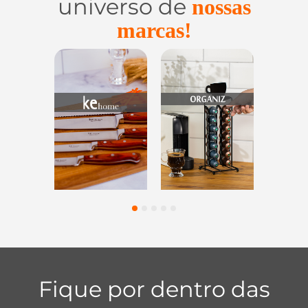
universo de
nossas
marcas!
Utensílios do
Casa e
Utilidades de
Lar
Organização
Vidro
1
2
3
4
5
Fique por dentro das