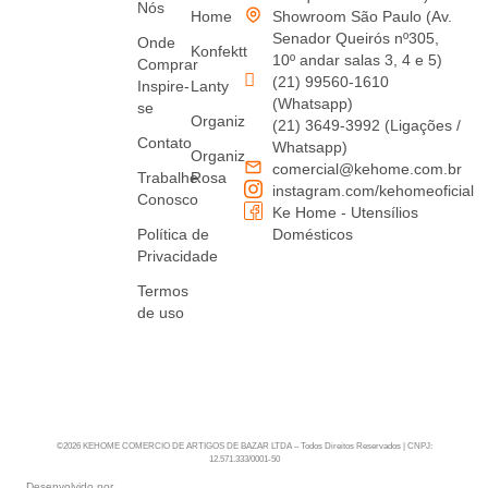
Nós
Home
Showroom São Paulo (Av.
Senador Queirós nº305,
Onde
Konfektt
10º andar salas 3, 4 e 5)
Comprar
(21) 99560-1610
Inspire-
Lanty
(Whatsapp)
se
Organiz
(21) 3649-3992 (Ligações /
Contato
Whatsapp)
Organiz
comercial@kehome.com.br
Trabalhe
Rosa
instagram.com/kehomeoficial
Conosco
Ke Home - Utensílios
Política de
Domésticos
Privacidade
Termos
de uso
©2026 KEHOME COMERCIO DE ARTIGOS DE BAZAR LTDA – Todos Direitos Reservados | CNPJ:
12.571.333/0001-50
Desenvolvido por