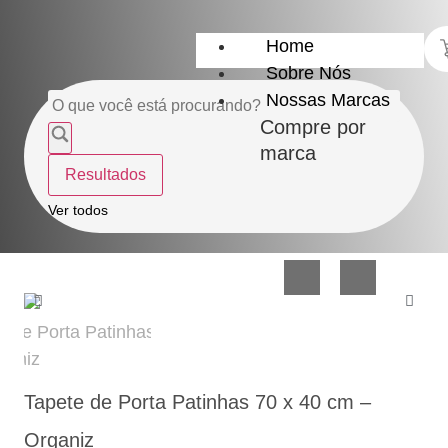
Home
Sobre Nós
Nossas Marcas
Compre por
marca
Resultados
Utensílios
Casa
Ver todos
do
e
Lar
Organização
Tapete de Porta Patinhas 70 x 40 cm –
Utilidades
Confeitaria
Organiz
de
e