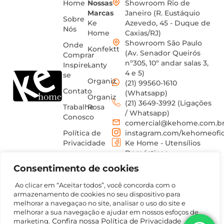
Home
Nossas
Showroom Rio de
Marcas
Janeiro (R. Eustáquio
Sobre
Ke
Azevedo, 45 - Duque de
Nós
Home
Caxias/RJ)
Showroom São Paulo
Onde
Konfektt
(Av. Senador Queirós
Comprar
nº305, 10º andar salas 3,
Inspire-
Lanty
4 e 5)
se
Organiz
(21) 99560-1610
Contato
(Whatsapp)
Organiz
(21) 3649-3992 (Ligações
Trabalhe
Rosa
/ Whatsapp)
Conosco
comercial@kehome.com.b
Política de
instagram.com/kehomeofic
Privacidade
Ke Home - Utensílios
Domésticos
Termos
Consentimento de cookies
de uso
Ao clicar em “Aceitar todos”, você concorda com o
armazenamento de cookies no seu dispositivo para
melhorar a navegaçao no site, analisar o uso do site e
melhorar a sua navegação e ajudar em nossos esfoços de
Confira nossa Política de Privacidade
marketing.