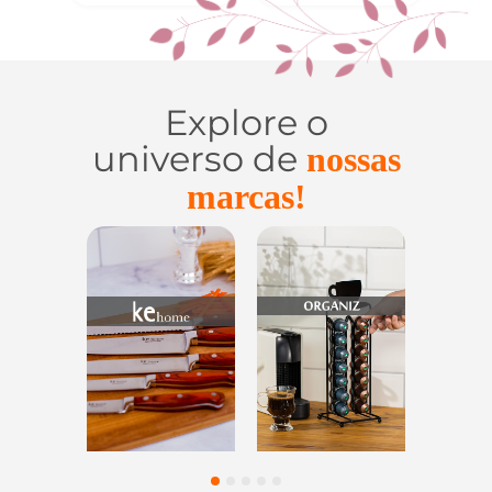
Explore o
universo de
nossas
marcas!
Utensílios do
Casa e
Utilidades de
Lar
Organização
Vidro
1
2
3
4
5