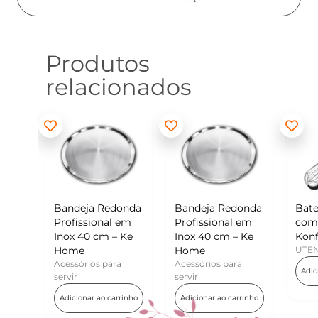
Produtos
relacionados
edonda
Bandeja Redonda
Batedor de Ovos
Mi
al em
Profissional em
com Raspador –
Ko
 – Ke
Inox 40 cm – Ke
Konfektt
UT
Home
UTENSÍLIOS
A
ara
Acessórios para
Adicionar ao carrinho
servir
carrinho
Adicionar ao carrinho