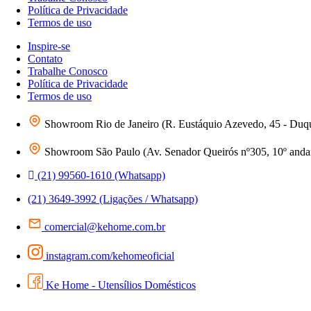
Política de Privacidade
Termos de uso
Inspire-se
Contato
Trabalhe Conosco
Política de Privacidade
Termos de uso
Showroom Rio de Janeiro (R. Eustáquio Azevedo, 45 - Duq
Showroom São Paulo (Av. Senador Queirós nº305, 10º andar 
(21) 99560-1610 (Whatsapp)
(21) 3649-3992 (Ligações / Whatsapp)
comercial@kehome.com.br
instagram.com/kehomeoficial
Ke Home - Utensílios Domésticos