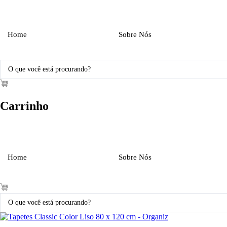
Ir
para
o
conteúdo
Home
Sobre Nós
Pesquisar
...
Carrinho
Home
Sobre Nós
Pesquisar
...