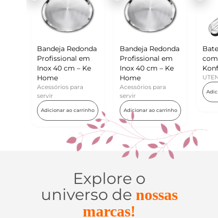
 Redonda
Bandeja Redonda
Batedor de Ovos
onal em
Profissional em
com Raspador –
cm – Ke
Inox 40 cm – Ke
Konfektt
Home
UTENSÍLIOS
s para
Acessórios para
Adicionar ao carrinho
servir
ao carrinho
Adicionar ao carrinho
Explore o
universo de
nossas
marcas!