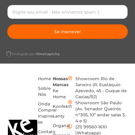
Se inscrever
Protegido por
VimeCaptcha
Home
Nossas
Showroom Rio de
Marcas
Janeiro (R. Eustáquio
Sobre
Ke
Azevedo, 45 - Duque de
Nós
Home
Caxias/RJ)
Showroom São Paulo
Onde
Konfektt
(Av. Senador Queirós
Comprar
nº305, 10º andar salas 3,
Inspire-
Lanty
4 e 5)
se
Organiz
(21) 99560-1610
Contato
(Whatsapp)