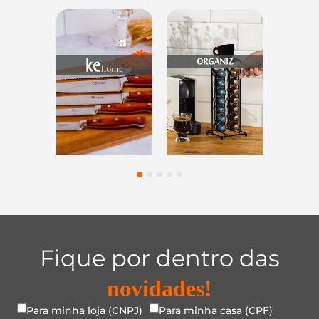
s
Utensílios do
Casa e
Utilidade
s
Lar
Organização
Vidro
1
2
3
4
5
Fique por dentro das
novidades!
Para minha loja (CNPJ)
Para minha casa (CPF)