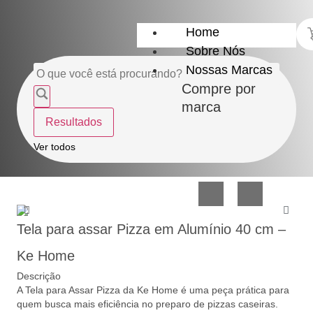
Home
Sobre Nós
Nossas Marcas
Compre por
marca
Resultados
Utensílios
Casa
Ver todos
do
e
Lar
Organização
Tela para assar Pizza em Alumínio 40 cm –
Ke Home
Descrição
A Tela para Assar Pizza da Ke Home é uma peça prática para
Utilidades
Confeitaria
quem busca mais eficiência no preparo de pizzas caseiras.
de
e