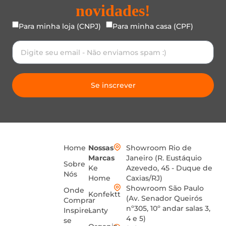
novidades!
Para minha loja (CNPJ)
Para minha casa (CPF)
Se inscrever
Home
Nossas
Showroom Rio de
Marcas
Janeiro (R. Eustáquio
Sobre
Ke
Azevedo, 45 - Duque de
Nós
Home
Caxias/RJ)
Showroom São Paulo
Onde
Konfektt
(Av. Senador Queirós
Comprar
nº305, 10º andar salas 3,
Inspire-
Lanty
4 e 5)
se