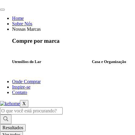
Ir
para
o
Home
conteúdo
Sobre Nós
Nossas Marcas
Compre por marca
Utensílios do Lar
Casa e Organização
Onde Comprar
Inspire-se
Contato
X
Pesquisar
...
Resultados
Ver todos