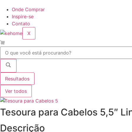
Onde Comprar
Inspire-se
Contato
X
Pesquisar
...
Resultados
Ver todos
Tesoura para Cabelos 5,5″ Li
Descrição