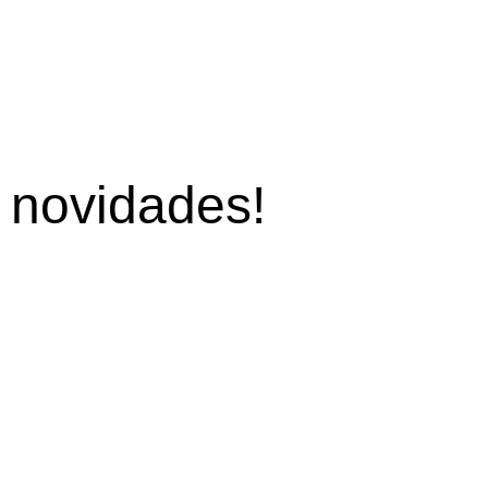
s
novidades!