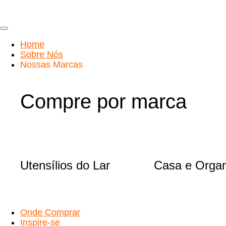
Ir
para
o
conteúdo
Home
Sobre Nós
Nossas Marcas
Compre por marca
Utensílios do Lar
Casa e Orga
Onde Comprar
Inspire-se