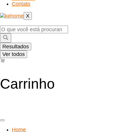
Contato
X
Pesquisar
...
Resultados
Ver todos
Carrinho
Home