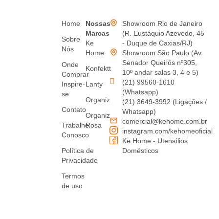
Home
Nossas
Showroom Rio de Janeiro
Marcas
(R. Eustáquio Azevedo, 45
Sobre
Ke
- Duque de Caxias/RJ)
Nós
Home
Showroom São Paulo (Av.
Senador Queirós nº305,
Onde
Konfektt
10º andar salas 3, 4 e 5)
Comprar
(21) 99560-1610
Inspire-
Lanty
(Whatsapp)
se
Organiz
(21) 3649-3992 (Ligações /
Contato
Whatsapp)
Organiz
comercial@kehome.com.br
Trabalhe
Rosa
instagram.com/kehomeoficial
Conosco
Ke Home - Utensílios
Política de
Domésticos
Privacidade
Termos
de uso