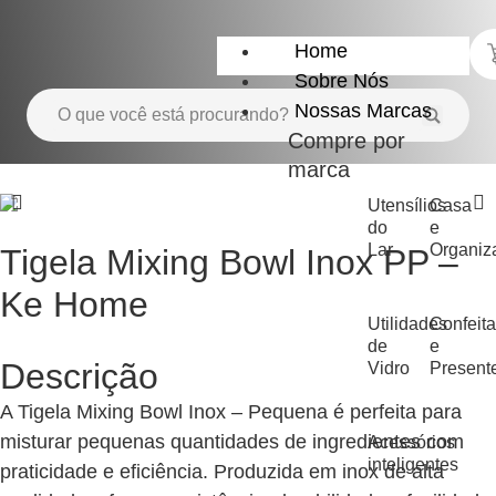
Home
Sobre Nós
Nossas Marcas
Compre por
marca
Utensílios
Casa
do
e
Lar
Organiz
Tigela Mixing Bowl Inox PP –
Ke Home
Utilidades
Confeita
de
e
Descrição
Vidro
Present
A Tigela Mixing Bowl Inox – Pequena é perfeita para
misturar pequenas quantidades de ingredientes com
Acessórios
inteligentes
praticidade e eficiência. Produzida em inox de alta