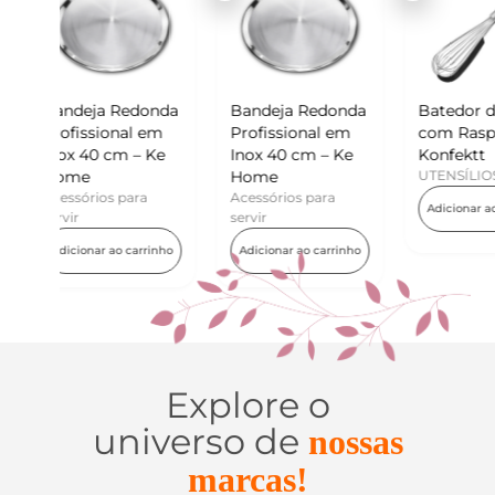
donda
Bandeja Redonda
Batedor de Ovos
Min
l em
Profissional em
com Raspador –
Ko
– Ke
Inox 40 cm – Ke
Konfektt
UT
Home
UTENSÍLIOS
Ad
ra
Acessórios para
Adicionar ao carrinho
servir
arrinho
Adicionar ao carrinho
Explore o
universo de
nossas
marcas!