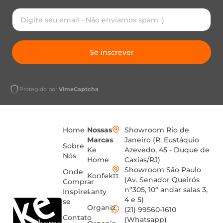
Se inscrever
Protegido por
VimeCaptcha
Home
Nossas
Showroom Rio de
Marcas
Janeiro (R. Eustáquio
Sobre
Ke
Azevedo, 45 - Duque de
Nós
Home
Caxias/RJ)
Showroom São Paulo
Onde
Konfektt
(Av. Senador Queirós
Comprar
nº305, 10º andar salas 3,
Inspire-
Lanty
4 e 5)
se
Organiz
(21) 99560-1610
Contato
(Whatsapp)