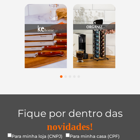
Utensílios do
Casa e
Utilidades de
Lar
Organização
Vidro
1
2
3
4
5
Fique por dentro das
novidades!
Para minha loja (CNPJ)
Para minha casa (CPF)