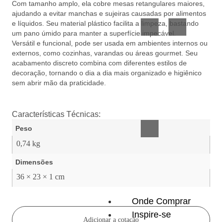
Com tamanho amplo, ela cobre mesas retangulares maiores,
Vidro
Presente
ajudando a evitar manchas e sujeiras causadas por alimentos
e líquidos. Seu material plástico facilita a limpeza, bastando
um pano úmido para manter a superfície impecável.
Versátil e funcional, pode ser usada em ambientes internos ou
externos, como cozinhas, varandas ou áreas gourmet. Seu
acabamento discreto combina com diferentes estilos de
decoração, tornando o dia a dia mais organizado e higiênico
sem abrir mão da praticidade.
Acessórios
inteligentes
Características Técnicas:
Peso
0,74 kg
Dimensões
36 × 23 × 1 cm
Onde Comprar
Inspire-se
Adicionar a cotação