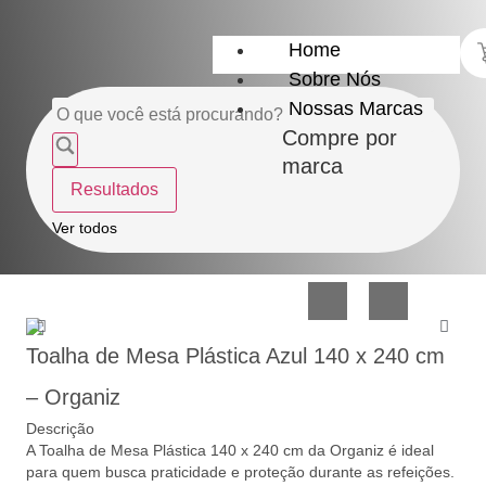
Home
Sobre Nós
Nossas Marcas
Compre por
marca
Resultados
Utensílios
Casa
Ver todos
do
e
Lar
Organização
Toalha de Mesa Plástica Azul 140 x 240 cm
– Organiz
Descrição
A Toalha de Mesa Plástica 140 x 240 cm da Organiz é ideal
Utilidades
Confeitaria
para quem busca praticidade e proteção durante as refeições.
de
e