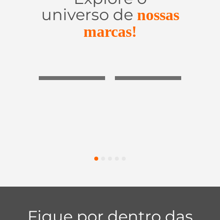
universo de
nossas
marcas!
Utensílios do
Casa e
Utilidades de
Lar
Organização
Vidro
1
2
3
4
5
Fique por dentro das