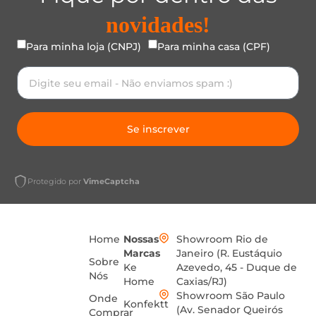
novidades!
Para minha loja (CNPJ)
Para minha casa (CPF)
Se inscrever
Protegido por
VimeCaptcha
Home
Nossas
Showroom Rio de
Marcas
Janeiro (R. Eustáquio
Sobre
Ke
Azevedo, 45 - Duque de
Nós
Home
Caxias/RJ)
Showroom São Paulo
Onde
Konfektt
(Av. Senador Queirós
Comprar