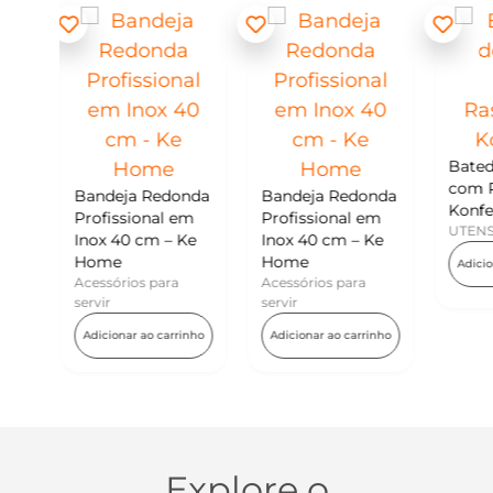
M
K
U
Batedor de Ovos
com Raspador –
edonda
Bandeja Redonda
Konfektt
al em
Profissional em
UTENSÍLIOS
 – Ke
Inox 40 cm – Ke
Home
Adicionar ao carrinho
para
Acessórios para
servir
 carrinho
Adicionar ao carrinho
Explore o