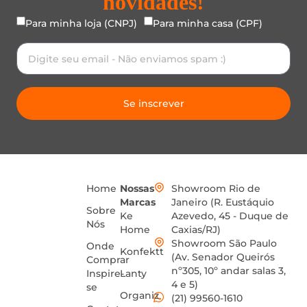
novidades!
Para minha loja (CNPJ)
Para minha casa (CPF)
Se inscrever
Home
Nossas
Showroom Rio de
Marcas
Janeiro (R. Eustáquio
Sobre
Ke
Azevedo, 45 - Duque de
Nós
Home
Caxias/RJ)
Showroom São Paulo
Onde
Konfektt
(Av. Senador Queirós
Comprar
nº305, 10º andar salas 3,
Inspire-
Lanty
4 e 5)
se
Organiz
(21) 99560-1610