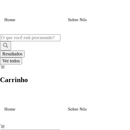
Ir
para
o
conteúdo
Home
Sobre Nós
Pesquisar
...
Resultados
Ver todos
Carrinho
Home
Sobre Nós