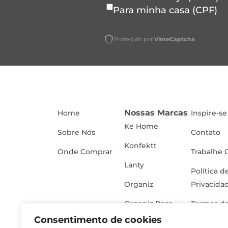
Para minha casa (CPF)
Protegido por
VimeCaptcha
Nossas Marcas
Home
Inspire-se
Ke Home
Sobre Nós
Contato
Konfektt
Onde Comprar
Trabalhe 
Lanty
Política d
Organiz
Privacida
Organiz Rosa
Termos de
Consentimento de cookies