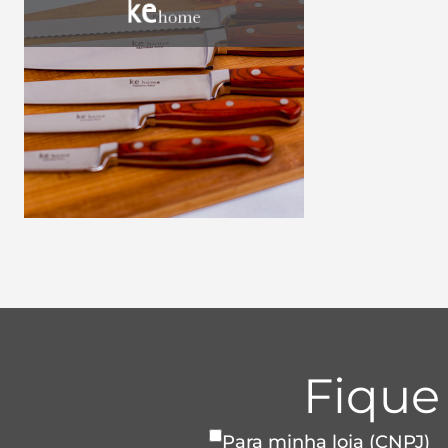
Fique
Para minha loja (CNPJ)