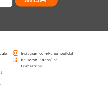
Se inscrever
quio
instagram.com/kehomeoficial
Ke Home - Utensílios
Domésticos
 5)
p)