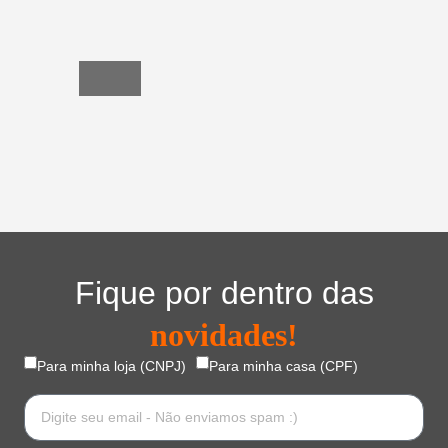
do
Lar
Fique por dentro das
novidades!
Para minha loja (CNPJ)
Para minha casa (CPF)