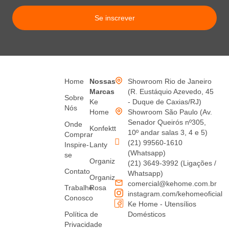
Se inscrever
Home
Nossas
Showroom Rio de Janeiro
Marcas
(R. Eustáquio Azevedo, 45
Sobre
Ke
- Duque de Caxias/RJ)
Nós
Home
Showroom São Paulo (Av.
Senador Queirós nº305,
Onde
Konfektt
10º andar salas 3, 4 e 5)
Comprar
(21) 99560-1610
Inspire-
Lanty
(Whatsapp)
se
Organiz
(21) 3649-3992 (Ligações /
Contato
Whatsapp)
Organiz
comercial@kehome.com.br
Trabalhe
Rosa
instagram.com/kehomeoficial
Conosco
Ke Home - Utensílios
Política de
Domésticos
Privacidade