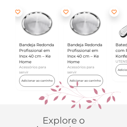
edonda
Bandeja Redonda
Batedor de Ovos
M
al em
Profissional em
com Raspador –
K
 – Ke
Inox 40 cm – Ke
Konfektt
U
Home
UTENSÍLIOS
para
Acessórios para
Adicionar ao carrinho
servir
 carrinho
Adicionar ao carrinho
Explore o