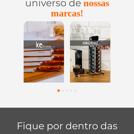
universo de
nossas
marcas!
Utensílios do
Casa e
Utilidades de
Lar
Organização
Vidro
1
2
3
4
5
Fique por dentro das