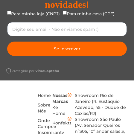
novidades!
Para minha loja (CNPJ)
Para minha casa (CPF)
Se inscrever
Protegido por
VimeCaptcha
Home
Nossas
Showroom Rio de
Marcas
Janeiro (R. Eustáquio
Sobre
Ke
Azevedo, 45 - Duque de
Nós
Home
Caxias/RJ)
Showroom São Paulo
Onde
Konfektt
(Av. Senador Queirós
Comprar
nº305, 10º andar salas 3,
Inspire-
Lanty