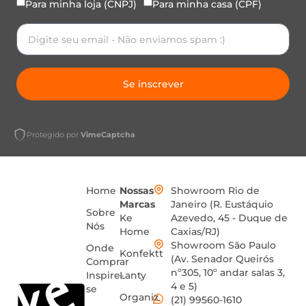
Para minha loja (CNPJ)
Para minha casa (CPF)
Se inscrever
Protegido por
VimeCaptcha
Home
Nossas
Showroom Rio de
Marcas
Janeiro (R. Eustáquio
Sobre
Ke
Azevedo, 45 - Duque de
Nós
Home
Caxias/RJ)
Showroom São Paulo
Onde
Konfektt
(Av. Senador Queirós
Comprar
nº305, 10º andar salas 3,
Inspire-
Lanty
4 e 5)
se
Organiz
(21) 99560-1610