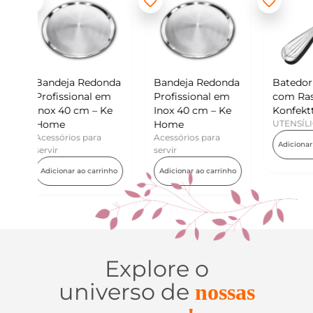
donda
Bandeja Redonda
Batedor de Ovos
Min
l em
Profissional em
com Raspador –
Kon
– Ke
Inox 40 cm – Ke
Konfektt
UTE
Home
UTENSÍLIOS
Adi
ra
Acessórios para
Adicionar ao carrinho
servir
arrinho
Adicionar ao carrinho
Explore o
universo de
nossas