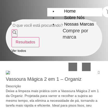
Home
Sobre Nós
Nossas Marcas
Compre por
marca
Resultados
Utensílios
Casa
Ver todos
do
e
Lar
Organização
Vassoura Mágica 2 em 1 – Organiz
Descrição
Deixe a limpeza mais prática com a Vassoura Mágica 2 em 1
da Organiz. Projetada para varrer e recolher a sujeira ao
mesmo tempo, ela elimina a necessidade de pá, tornando a
Utilidades
Confeitaria
tarefa mais rápida e eficiente. Ideal para pisos lisos, seu
de
e