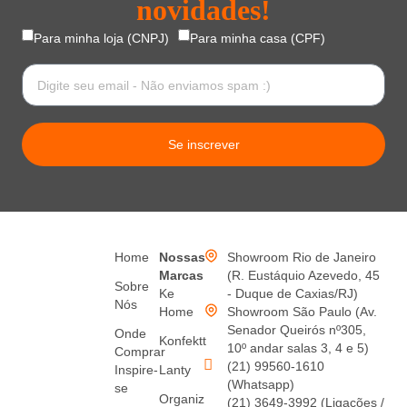
novidades!
Para minha loja (CNPJ)
Para minha casa (CPF)
Se inscrever
Home
Nossas
Showroom Rio de Janeiro
Marcas
(R. Eustáquio Azevedo, 45
Sobre
Ke
- Duque de Caxias/RJ)
Nós
Home
Showroom São Paulo (Av.
Senador Queirós nº305,
Onde
Konfektt
10º andar salas 3, 4 e 5)
Comprar
(21) 99560-1610
Inspire-
Lanty
(Whatsapp)
se
Organiz
(21) 3649-3992 (Ligações /