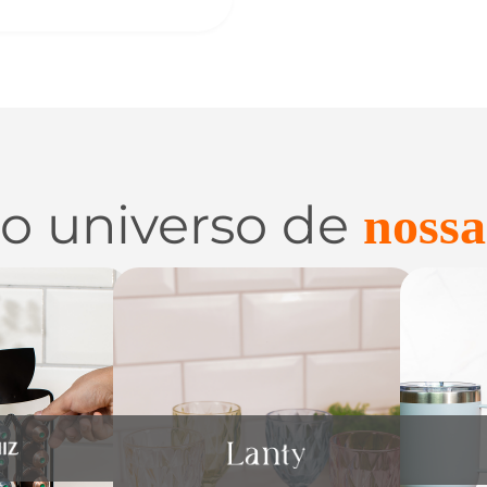
 o universo de
nossa
 e
Utilidades de
C
zação
Vidro