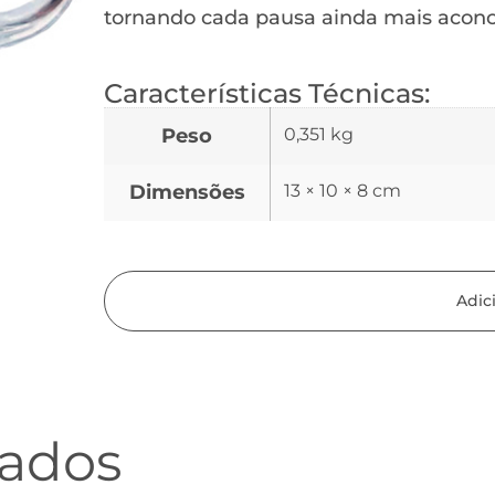
tornando cada pausa ainda mais acon
Características Técnicas:
Peso
0,351 kg
Dimensões
13 × 10 × 8 cm
Adic
nados