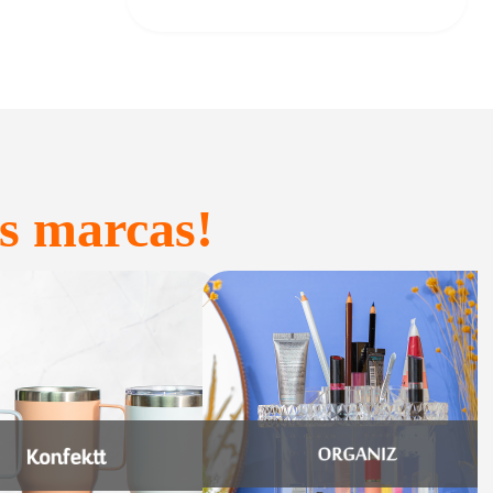
s marcas!
onfeitaria e
Acessórios
Presente
inteligentes