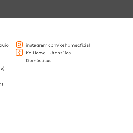
quio
instagram.com/kehomeoficial
Ke Home - Utensílios
Domésticos
 5)
p)