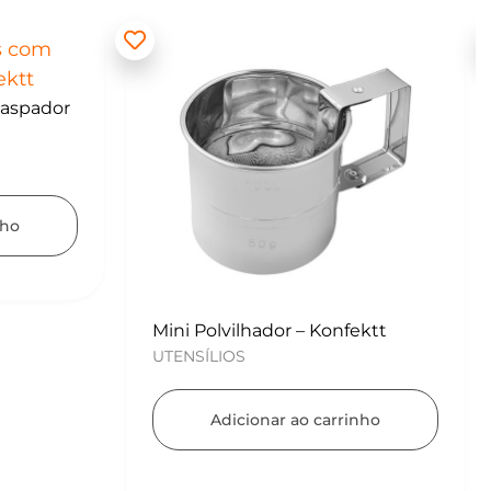
ektt
Kit para Copos de Massa 2 peças
– Konfektt
UTENSÍLIOS
nho
Adicionar ao carrinho