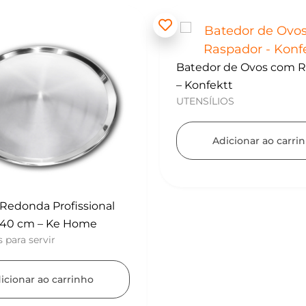
 de Ovos com Raspador
tt
OS
icionar ao carrinho
Mini Polvilhador – Konf
UTENSÍLIOS
Adicionar ao carri