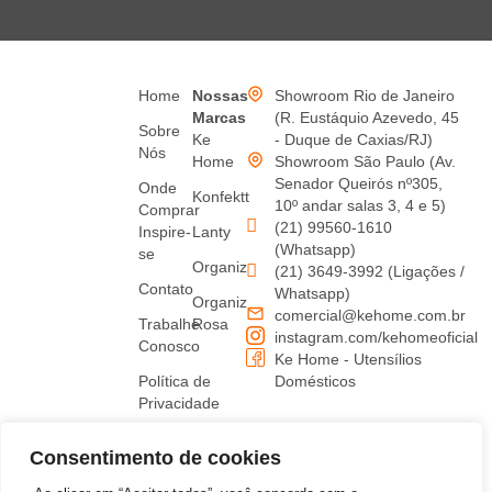
Home
Nossas
Showroom Rio de Janeiro
Marcas
(R. Eustáquio Azevedo, 45
Sobre
Ke
- Duque de Caxias/RJ)
Nós
Home
Showroom São Paulo (Av.
Senador Queirós nº305,
Onde
Konfektt
10º andar salas 3, 4 e 5)
Comprar
(21) 99560-1610
Inspire-
Lanty
(Whatsapp)
se
Organiz
(21) 3649-3992 (Ligações /
Contato
Whatsapp)
Organiz
comercial@kehome.com.br
Trabalhe
Rosa
instagram.com/kehomeoficial
Conosco
Ke Home - Utensílios
Política de
Domésticos
Privacidade
Termos
Consentimento de cookies
de uso