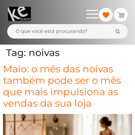
Tag:
noivas
Maio: o mês das noivas
também pode ser o mês
que mais impulsiona as
vendas da sua loja