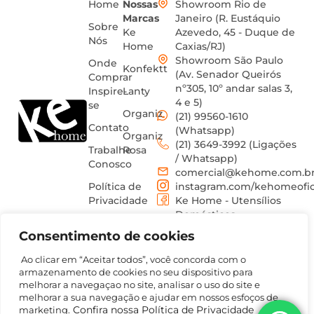
Home
Nossas
Showroom Rio de
Marcas
Janeiro (R. Eustáquio
Sobre
Ke
Azevedo, 45 - Duque de
Nós
Home
Caxias/RJ)
Showroom São Paulo
Onde
Konfektt
(Av. Senador Queirós
Comprar
nº305, 10º andar salas 3,
Inspire-
Lanty
4 e 5)
se
Organiz
(21) 99560-1610
Contato
(Whatsapp)
Organiz
(21) 3649-3992 (Ligações
Trabalhe
Rosa
/ Whatsapp)
Conosco
comercial@kehome.com.b
Política de
instagram.com/kehomeofic
Privacidade
Ke Home - Utensílios
Domésticos
Termos
Consentimento de cookies
de uso
Ao clicar em “Aceitar todos”, você concorda com o
armazenamento de cookies no seu dispositivo para
melhorar a navegaçao no site, analisar o uso do site e
melhorar a sua navegação e ajudar em nossos esfoços de
Confira nossa Política de Privacidade
marketing.