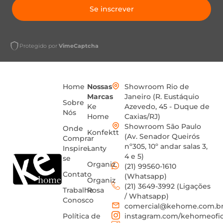
Se inscrever
Protegido por
VimeCaptcha
Home
Nossas
Showroom Rio de
Marcas
Janeiro (R. Eustáquio
Sobre
Ke
Azevedo, 45 - Duque de
Nós
Home
Caxias/RJ)
Showroom São Paulo
Onde
Konfektt
(Av. Senador Queirós
Comprar
nº305, 10º andar salas 3,
Inspire-
Lanty
4 e 5)
se
Organiz
(21) 99560-1610
Contato
(Whatsapp)
Organiz
(21) 3649-3992 (Ligações
Trabalhe
Rosa
/ Whatsapp)
Conosco
comercial@kehome.com.b
Política de
instagram.com/kehomeofic