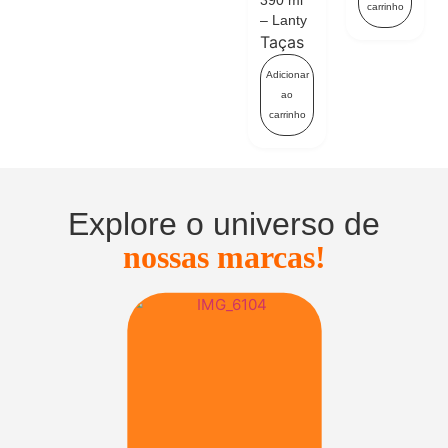
390 ml
carrinho
– Lanty
Taças
Adicionar
ao
carrinho
Explore o universo de
nossas marcas!