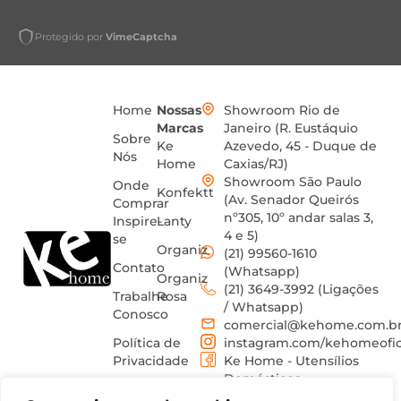
Protegido por
VimeCaptcha
Home
Nossas
Showroom Rio de
Marcas
Janeiro (R. Eustáquio
Sobre
Ke
Azevedo, 45 - Duque de
Nós
Home
Caxias/RJ)
Showroom São Paulo
Onde
Konfektt
(Av. Senador Queirós
Comprar
nº305, 10º andar salas 3,
Inspire-
Lanty
4 e 5)
se
Organiz
(21) 99560-1610
Contato
(Whatsapp)
Organiz
(21) 3649-3992 (Ligações
Trabalhe
Rosa
/ Whatsapp)
Conosco
comercial@kehome.com.b
Política de
instagram.com/kehomeofic
Privacidade
Ke Home - Utensílios
Domésticos
Termos