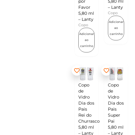
por
5,80 ml
Favor
– Lanty
5,80 ml
Copo
– Lanty
Adicionar
Copo
ao
Adicionar
carrinho
ao
carrinho
Copo
Copo
de
de
Vidro
Vidro
Dia dos
Dia dos
Pais
Pais
Rei do
Super
Churrasco
Pai
5,80 ml
5,80 ml
– Lanty
– Lanty