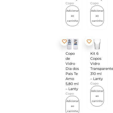
Copo
Copo
Adicionar
Adicionar
ao
ao
carrinho
carrinho
Copo
Kit 6
de
Copos
Vidro
Vidro
Dia dos
Transparent
Pais Te
310 ml
Amo
– Lanty
5,80 ml
Copo
– Lanty
Adicionar
Copo
ao
Adicionar
carrinho
ao
carrinho